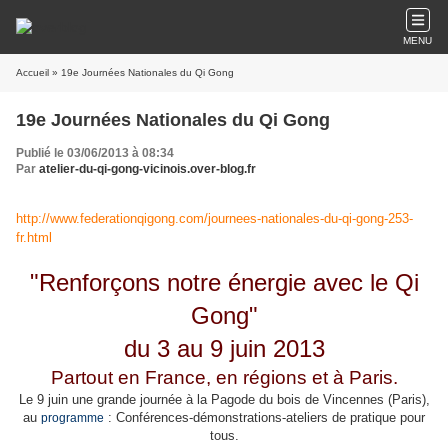
MENU
Accueil
» 19e Journées Nationales du Qi Gong
19e Journées Nationales du Qi Gong
Publié le 03/06/2013 à 08:34
Par
atelier-du-qi-gong-vicinois.over-blog.fr
http://www.federationqigong.com/journees-nationales-du-qi-gong-253-
fr.html
"Renforçons notre énergie avec le Qi
Gong"
du
3
au 9 juin 2013
Partout en France, en régions et à Paris.
Le 9 juin une grande journée à la Pagode du bois de Vincennes (Paris),
au
: Conférences-démonstrations-ateliers de pratique pour
programme
tous.