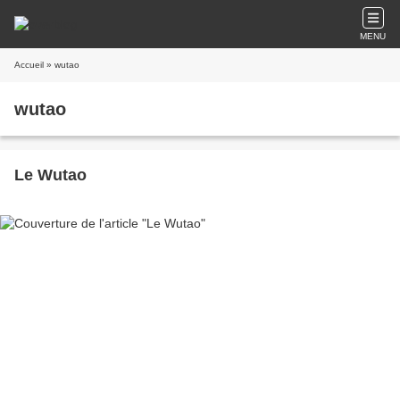
MENU
Accueil
» wutao
wutao
Le Wutao