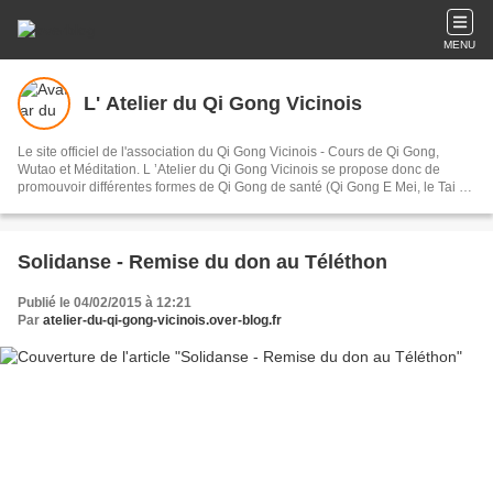
MENU
L' Atelier du Qi Gong Vicinois
Le site officiel de l'association du Qi Gong Vicinois - Cours de Qi Gong,
Wutao et Méditation. L ’Atelier du Qi Gong Vicinois se propose donc de
promouvoir différentes formes de Qi Gong de santé (Qi Gong E Mei, le Tai Ji
Qi Gong, Wu Dang 2 , 12 méridiens, les animaux), ainsi que la méditation et
le Wutao art corporel par excellence, véritable chemin vers le bien-être,
l'épanouissement de l'être.
Solidanse - Remise du don au Téléthon
Publié le 04/02/2015 à 12:21
Par
atelier-du-qi-gong-vicinois.over-blog.fr