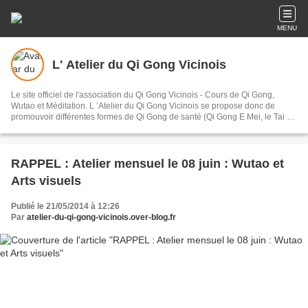
MENU
L' Atelier du Qi Gong Vicinois
Le site officiel de l'association du Qi Gong Vicinois - Cours de Qi Gong,
Wutao et Méditation. L ’Atelier du Qi Gong Vicinois se propose donc de
promouvoir différentes formes de Qi Gong de santé (Qi Gong E Mei, le Tai Ji
Qi Gong, Wu Dang 2 , 12 méridiens, les animaux), ainsi que la méditation et
le Wutao art corporel par excellence, véritable chemin vers le bien-être,
l'épanouissement de l'être.
RAPPEL : Atelier mensuel le 08 juin : Wutao et
Arts visuels
Publié le 21/05/2014 à 12:26
Par
atelier-du-qi-gong-vicinois.over-blog.fr