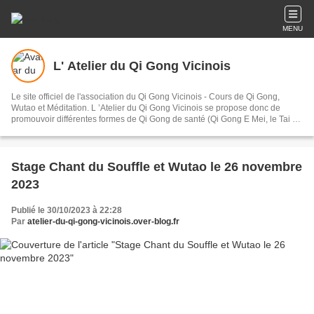
MENU
L' Atelier du Qi Gong Vicinois
Le site officiel de l'association du Qi Gong Vicinois - Cours de Qi Gong,
Wutao et Méditation. L ’Atelier du Qi Gong Vicinois se propose donc de
promouvoir différentes formes de Qi Gong de santé (Qi Gong E Mei, le Tai Ji
Qi Gong, Wu Dang 2 , 12 méridiens, les animaux), ainsi que la méditation et
le Wutao art corporel par excellence, véritable chemin vers le bien-être,
l'épanouissement de l'être.
Stage Chant du Souffle et Wutao le 26 novembre
2023
Publié le 30/10/2023 à 22:28
Par
atelier-du-qi-gong-vicinois.over-blog.fr