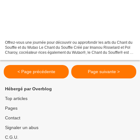
Offrez-vous une journée pour découvrir ou approfondir les arts du Chant du
Souffle et du Wutao Le Chant du Souffle Créé par Imanou Risselard et Pol
Charoy, cocréateur·rices également du Wutao®, le Chant du Souffle® est un
art de la respiration. Basé sur...
< Page précédente
Page suivante >
Hébergé par Overblog
Top articles
Pages
Contact
Signaler un abus
C.G.U.