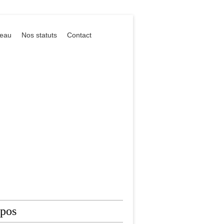
reau
Nos statuts
Contact
opos