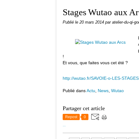
Stages Wutao aux Ar
Publié le
20 mars 2014
par atelier-du-qi-go
!
Et vous, que faites vous cet été ?
http://wutao.fr/SAVOIE-o-LES-STAG
Publié dans
Actu
,
News
,
Wutao
Partager cet article
Repost
0
…