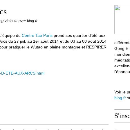
cs
ng-vicinois.over-blog.fr
L'équipe du
Centre Tao Paris
prend ses quartier d'été aux
Arcs du 27 juil. au 1er août 2014 et du 03 au 08 août 2014
différen
pour pratiquer le Wutao en pleine montagne et RESPIRER
Gong E M
méridien
méditati
excellen
l'épanou
ES-D-ETE-AUX-ARCS.html
Voir le p
blog.fr
su
S'ins