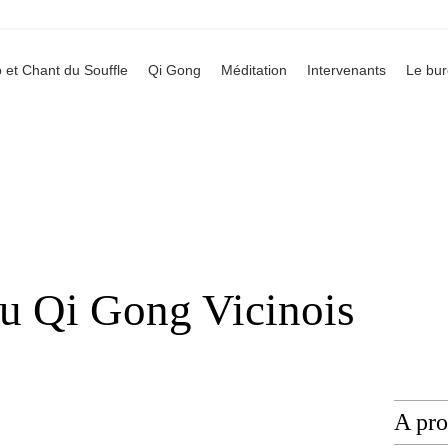
 et Chant du Souffle
Qi Gong
Méditation
Intervenants
Le bu
du Qi Gong Vicinois
A pr