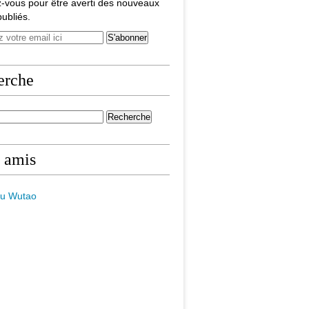
-vous pour être averti des nouveaux
publiés.
erche
 amis
du Wutao