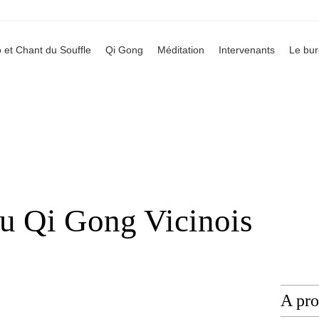
 et Chant du Souffle
Qi Gong
Méditation
Intervenants
Le bu
du Qi Gong Vicinois
A pr