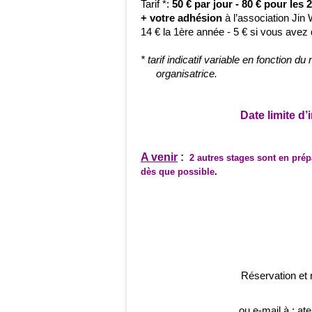
Tarif *:
50 € par jour - 80 € pour les 
+ votre adhésion
à l’association Jin
14 € la 1ère année - 5 € si vous avez 
* tarif indicatif variable en fonction d
organisatrice.
Date limite d
A venir
:
2 autres stages sont en pré
dès que possible
.
Réservation et 
ou e-mail à : at