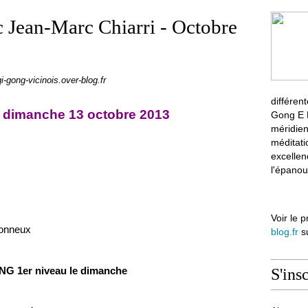
c Jean-Marc Chiarri - Octobre
qi-gong-vicinois.over-blog.fr
différen
 dimanche 13 octobre 2013
Gong E M
méridien
méditati
excellen
l'épanou
Voir le p
tonneux
blog.fr
su
S'ins
G 1er niveau le dimanche