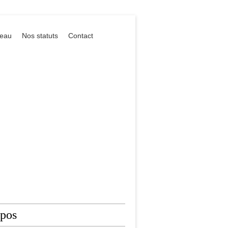
reau
Nos statuts
Contact
opos