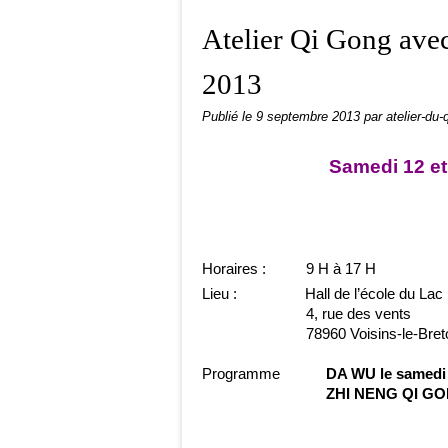
Atelier Qi Gong ave
2013
Publié le
9 septembre 2013
par atelier-du-
Samedi 12 et
Horaires :
9 H à 17 H
Lieu :
Hall de l’école du Lac
4, rue des vents
78960 Voisins-le-Bre
Programme
DA WU le samedi
ZHI NENG QI GON