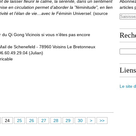
t de laisser fleurir le calme, la sérénité, dans un sentiment
Abonnez
emise en circulation permet d’aborder la "féminitude", en lien
articles 
éativité et l’élan de vie…avec le Féminin Universel.
(source
Rech
er du Qi Gong Vicinois si vous n’êtes pas encore
Mail de Schenefeld - 78960 Voisins Le Bretonneux
6.60.49.29.04 (Julian)
ricable
Liens
Le site 
4
5
24
25
26
27
28
29
30
>
>>
0
0