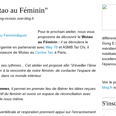
utao au Féminin"
ong-vicinois.over-blog.fr
Pour le prochain atelier, nous vous
proposons de découvrir le
Wutao
différen
au Féminin :
il se déroulera le
Gong E M
rganisé en partenariat avec
Way 78
et ASMB Taï Chi, il
méridien
fesseure de Wutao au
Centre Tao
à Paris, .
méditati
excellen
l'épanou
ses rythmes... Cet atelier est proposé afin "d’éveiller l’âme
ler à la rencontre de notre féminin, de contacter l’espace de
u dans ce monde intérieur.
Voir le p
blog.fr
su
ommes
, il permet en premier lieu de libérer les idées reçues
lectif du féminin et ouvre un espace de réconciliation avec
e de nous même.
S'ins
e vertébrale et respiration prennent appui sur l’enracinement