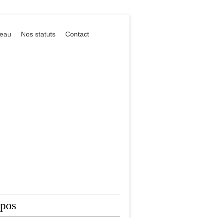
reau
Nos statuts
Contact
opos