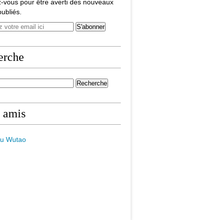
-vous pour être averti des nouveaux
publiés.
erche
 amis
du Wutao