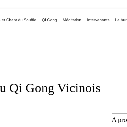
 et Chant du Souffle
Qi Gong
Méditation
Intervenants
Le bu
du Qi Gong Vicinois
A pr