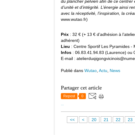
du plancher pelvien afin de ce centrer e
d’unité et d’intégrité. L’énergie ainsi r
avec la réceptivité, l’inspiration, la cr
www.wutao.fr)
Prix
: 32 € (+ 13 € d’adhésion à l’ateli
adhérent)
Lieu
: Centre Sportif Les Pyramides - 
Infos
: 06.83.41.94.83 (Laurence) ou 0
E-mail : atelierduqigongvicinois@nume
Publié dans
Wutao
,
Actu
,
News
Partager cet article
Repost
0
…
1
<<
<
20
21
22
23
0