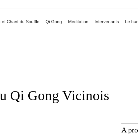
 et Chant du Souffle
Qi Gong
Méditation
Intervenants
Le bu
du Qi Gong Vicinois
A pr