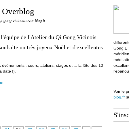
s Overblog
-qi-gong-vicinois.over-blog.fr
 l'équipe de l'Atelier du Qi Gong Vicinois
différen
souhaite un très joyeux Noël et d'excellentes
Gong E M
méridien
méditati
vènements : cours, ateliers, stages et ... la fête des 10
excellen
a date !).
l'épanou
ao
Voir le p
blog.fr
su
S'ins