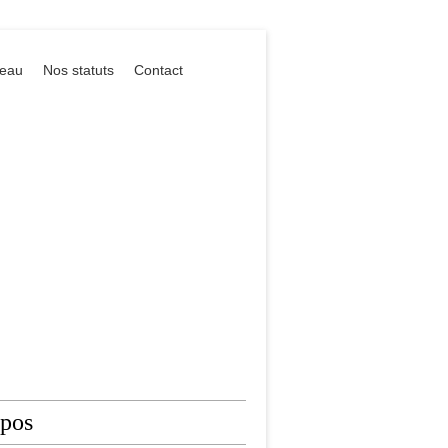
reau
Nos statuts
Contact
opos