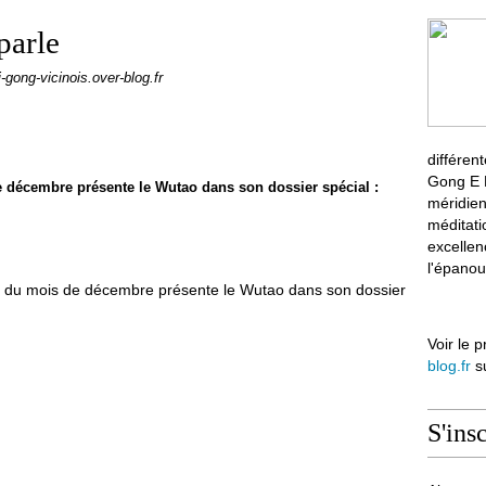
parle
i-gong-vicinois.over-blog.fr
différen
Gong E M
 décembre présente le Wutao dans son dossier spécial :
méridien
méditati
excellen
l'épanou
Voir le p
blog.fr
su
S'ins