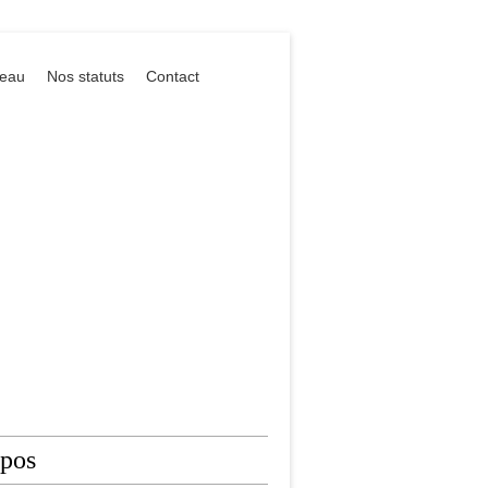
reau
Nos statuts
Contact
opos