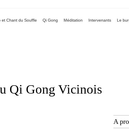
 et Chant du Souffle
Qi Gong
Méditation
Intervenants
Le bu
du Qi Gong Vicinois
A pr