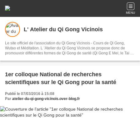
MENU
L' Atelier du Qi Gong Vicinois
Le site officiel de l'association du Qi Gong Vicinois - Cours de Qi Gong,
Wutao et Méditation. L ’Atelier du Qi Gong Vicinois se propose donc de
promouvoir différentes formes de Qi Gong de santé (Qi Gong E Mei, le Tai Ji
Qi Gong, Wu Dang 2 , 12 méridiens, les animaux), ainsi que la méditation et
le Wutao art corporel par excellence, véritable chemin vers le bien-être,
l'épanouissement de l'être.
1er colloque National de recherches
scientifiques sur le Qi Gong pour la santé
Publié le 07/03/2016 à 15:08
Par
atelier-du-qi-gong-vicinois.over-blog.fr