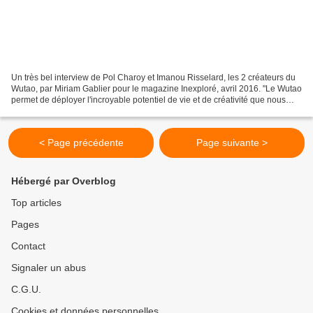
Un très bel interview de Pol Charoy et Imanou Risselard, les 2 créateurs du
Wutao, par Miriam Gablier pour le magazine Inexploré, avril 2016. "Le Wutao
permet de déployer l'incroyable potentiel de vie et de créativité que nous
avons tous. C'est un chemin...
< Page précédente
Page suivante >
Hébergé par Overblog
Top articles
Pages
Contact
Signaler un abus
C.G.U.
Cookies et données personnelles