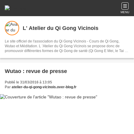
MENU
L' Atelier du Qi Gong Vicinois
Le site officiel de l'association du Qi Gong Vicinois - Cours de Qi Gong,
Wutao et Méditation. L ’Atelier du Qi Gong Vicinois se propose donc de
promouvoir différentes formes de Qi Gong de santé (Qi Gong E Mei, le Tai Ji
Qi Gong, Wu Dang 2 , 12 méridiens, les animaux), ainsi que la méditation et
le Wutao art corporel par excellence, véritable chemin vers le bien-être,
l'épanouissement de l'être.
Wutao : revue de presse
Publié le 31/03/2016 à 13:05
Par
atelier-du-qi-gong-vicinois.over-blog.fr