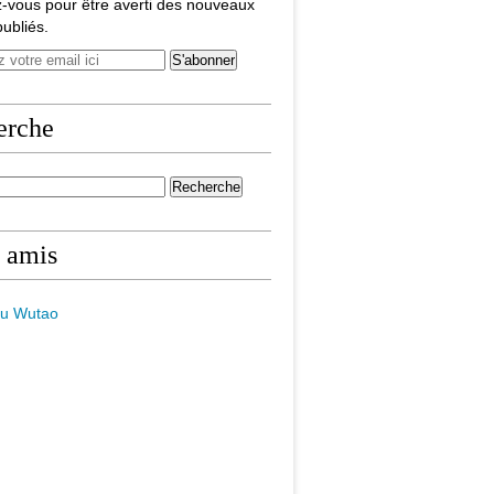
-vous pour être averti des nouveaux
publiés.
erche
 amis
du Wutao