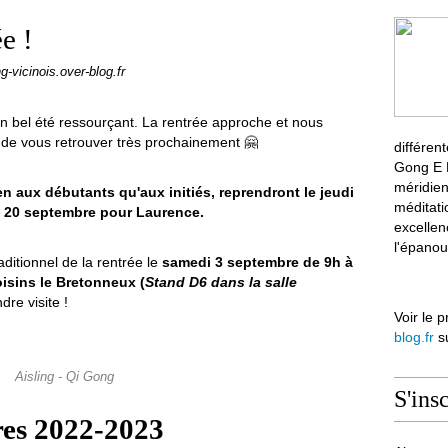
ée !
ng-vicinois.over-blog.fr
 bel été ressourçant. La rentrée approche et nous
de vous retrouver très prochainement 🤗
différen
Gong E M
méridien
n aux débutants qu'aux initiés, reprendront le jeudi
méditati
di 20 septembre pour Laurence.
excellen
l'épanou
aditionnel de la rentrée le
samedi
3 septembre de 9h à
isins le Bretonneux (
Stand D6 dans la salle
dre visite !
Voir le p
blog.fr
su
Aisling - Qi Gong
S'ins
es 2022-2023