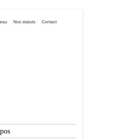
reau
Nos statuts
Contact
opos