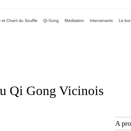
 et Chant du Souffle
Qi Gong
Méditation
Intervenants
Le bu
du Qi Gong Vicinois
A pr